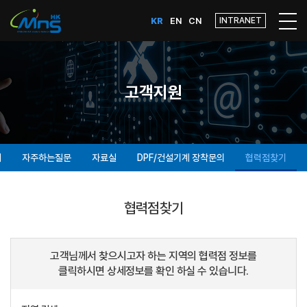
KR
EN
CN
INTRANET
고객지원
내
자주하는질문
자료실
DPF/건설기계 장착문의
협력점찾기
협력점찾기
고객님께서 찾으시고자 하는 지역의 협력점 정보를
클릭하시면 상세정보를 확인 하실 수 있습니다.