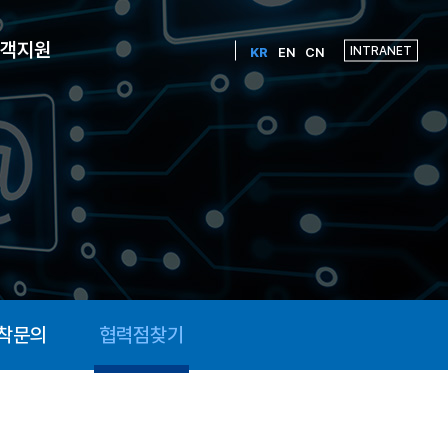
객지원
INTRANET
KR
EN
CN
장착문의
협력점찾기