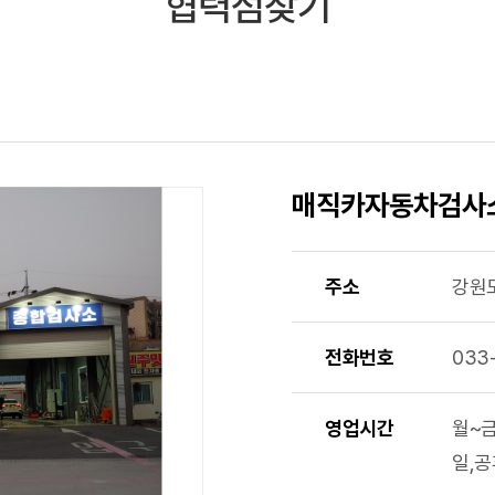
협력점찾기
매직카자동차검사
주소
강원도
전화번호
033
영업시간
월~금
일,공