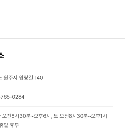
소
 원주시 영랑길 140
-765-0284
 오전8시30분~오후6시, 토 오전8시30분~오후1시
휴일 휴무