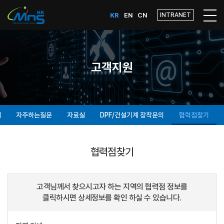
KR
EN
CN
INTRANET
고객지원
내
자주하는질문
자료실
DPF/건설기계 장착문의
협력점찾기
협력점찾기
고객님께서 찾으시고자 하는 지역의 협력점 정보를
클릭하시면 상세정보를 확인 하실 수 있습니다.